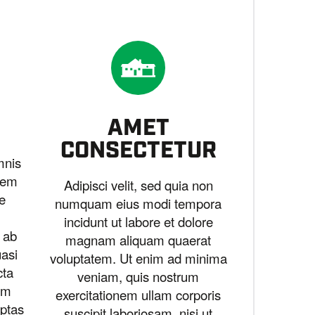
AMET
CONSECTETUR
mnis
atem
Adipisci velit, sed quia non
e
numquam eius modi tempora
incidunt ut labore et dolore
 ab
magnam aliquam quaerat
uasi
voluptatem. Ut enim ad minima
cta
veniam, quis nostrum
im
exercitationem ullam corporis
ptas
suscipit laboriosam, nisi ut