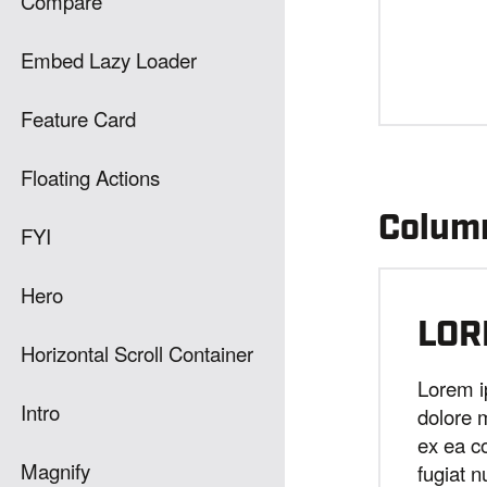
Compare
Embed Lazy Loader
Feature Card
Floating Actions
Column
FYI
Hero
LOR
Horizontal Scroll Container
Lorem i
Intro
dolore 
ex ea c
Magnify
fugiat n