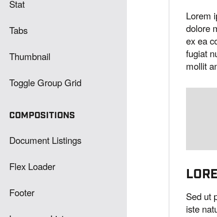
Stat
Lorem i
dolore 
Tabs
ex ea c
fugiat n
Thumbnail
mollit a
Toggle Group Grid
COMPOSITIONS
Document Listings
Flex Loader
LOR
Footer
Sed ut 
iste nat