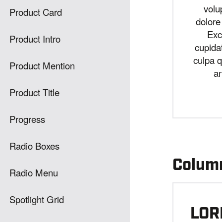
volu
Product Card
dolore 
Exc
Product Intro
cupidat
culpa q
Product Mention
an
Product Title
Progress
Radio Boxes
Column
Radio Menu
Spotlight Grid
LOR