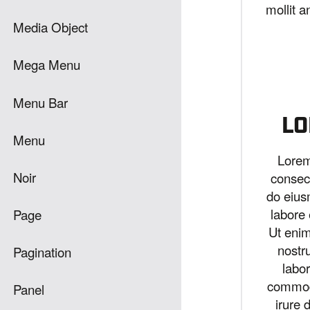
mollit a
Media Object
Mega Menu
Menu Bar
LO
Menu
Lorem
Noir
consect
do eius
labore 
Page
Ut eni
nostr
Pagination
labor
commod
Panel
irure 