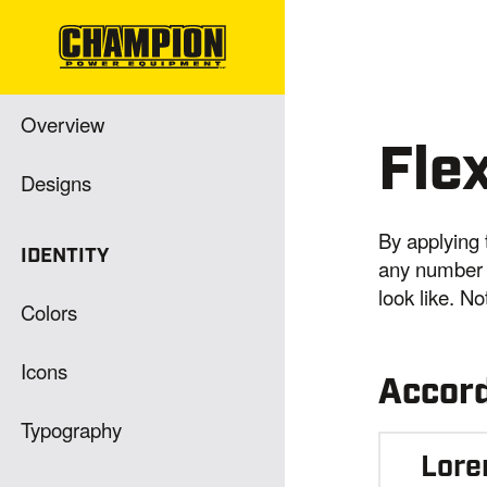
Overview
Fle
Designs
By applying 
IDENTITY
any number o
look like. No
Colors
Icons
Accor
Typography
Lore