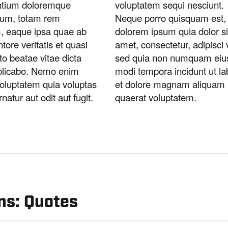
ntium doloremque
voluptatem sequi nesciunt.
ium, totam rem
Neque porro quisquam est, 
, eaque ipsa quae ab
dolorem ipsum quia dolor si
entore veritatis et quasi
amet, consectetur, adipisci v
to beatae vitae dicta
sed quia non numquam eiu
plicabo. Nemo enim
modi tempora incidunt ut la
oluptatem quia voluptas
et dolore magnam aliquam
rnatur aut odit aut fugit.
quaerat voluptatem.
ns: Quotes