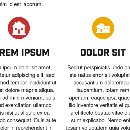
nim id est laborum.
REM IPSUM
DOLOR SIT
 ipsum dolor sit amet,
Sed ut perspiciatis unde o
etur adipiscing elit, sed
iste natus error sit volupt
mod tempor incididunt ut
accusantium doloremqu
et dolore magna aliqua.
laudantium, totam rem
m ad minim veniam, quis
aperiam, eaque ipsa quae
ud exercitation ullamco
illo inventore veritatis et q
is nisi ut aliquip ex ea
architecto beatae vitae di
o consequat. Duis aute
sunt explicabo. Nemo en
dolor in reprehenderit in
ipsam voluptatem quia volu