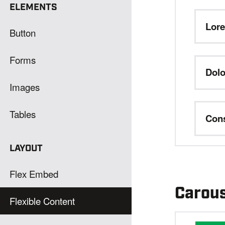
ELEMENTS
Lor
Button
Forms
Dolo
Images
Tables
Cons
LAYOUT
Flex Embed
Carous
Flexible Content