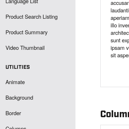
Language List
accusa
laudant
Product Search Listing
aperiam
illo inv
Product Summary
architec
sunt ex
ipsam v
Video Thumbnail
sit aspe
UTILITIES
Animate
Background
Colum
Border
Columns